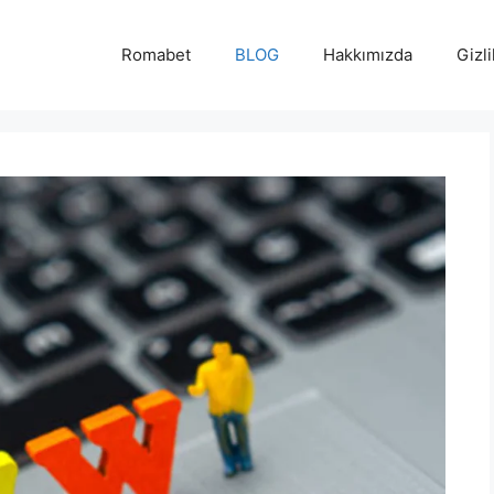
Romabet
BLOG
Hakkımızda
Gizli