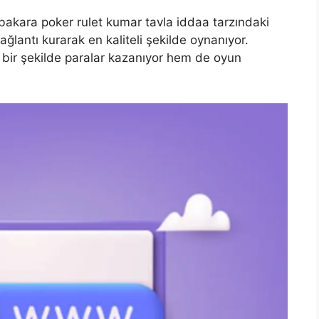
 bakara poker rulet kumar tavla iddaa tarzındaki
lantı kurarak en kaliteli şekilde oynanıyor.
 bir şekilde paralar kazanıyor hem de oyun