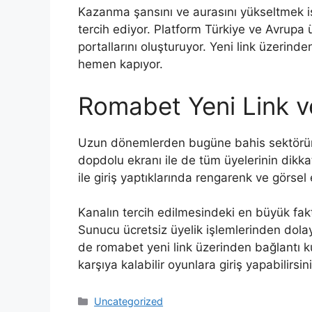
Kazanma şansını ve aurasını yükseltmek 
tercih ediyor. Platform Türkiye ve Avrupa 
portallarını oluşturuyor. Yeni link üzerinde
hemen kapıyor.
Romabet Yeni Link v
Uzun dönemlerden bugüne bahis sektörün
dopdolu ekranı ile de tüm üyelerinin dikka
ile giriş yaptıklarında rengarenk ve görsel e
Kanalın tercih edilmesindeki en büyük fakt
Sunucu ücretsiz üyelik işlemlerinden dolay
de romabet yeni link üzerinden bağlantı ku
karşıya kalabilir oyunlara giriş yapabilirsini
Kategoriler
Uncategorized