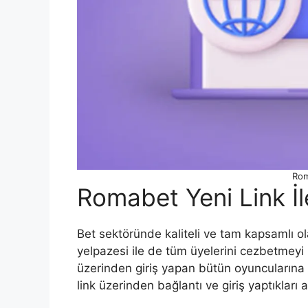
Rom
Romabet Yeni Link İ
Bet sektöründe kaliteli ve tam kapsamlı 
yelpazesi ile de tüm üyelerini cezbetmeyi
üzerinden giriş yapan bütün oyuncularına 
link üzerinden bağlantı ve giriş yaptıklar