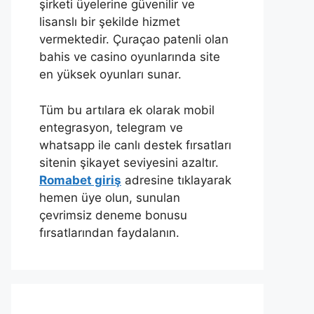
şirketi üyelerine güvenilir ve
lisanslı bir şekilde hizmet
vermektedir. Çuraçao patenli olan
bahis ve casino oyunlarında site
en yüksek oyunları sunar.
Tüm bu artılara ek olarak mobil
entegrasyon, telegram ve
whatsapp ile canlı destek fırsatları
sitenin şikayet seviyesini azaltır.
Romabet giriş
adresine tıklayarak
hemen üye olun, sunulan
çevrimsiz deneme bonusu
fırsatlarından faydalanın.