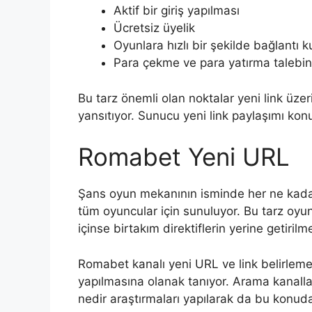
Aktif bir giriş yapılması
Ücretsiz üyelik
Oyunlara hızlı bir şekilde bağlantı 
Para çekme ve para yatırma talebi
Bu tarz önemli olan noktalar yeni link üze
yansıtıyor. Sunucu yeni link paylaşımı kon
Romabet Yeni URL
Şans oyun mekanının isminde her ne kadar
tüm oyuncular için sunuluyor. Bu tarz oyun
içinse birtakım direktiflerin yerine getirilm
Romabet kanalı yeni URL ve link belirlemel
yapılmasına olanak tanıyor. Arama kanalla
nedir araştırmaları yapılarak da bu konud