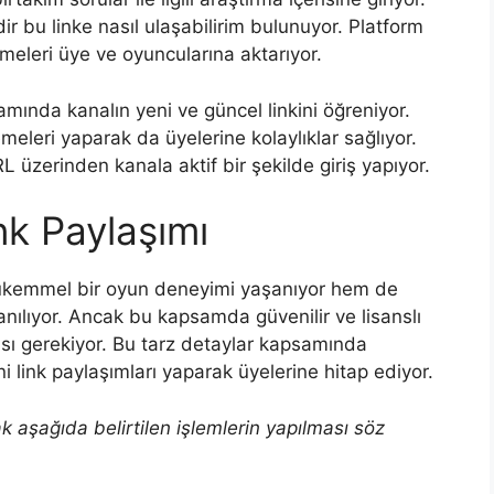
ir bu linke nasıl ulaşabilirim bulunuyor. Platform
irmeleri üye ve oyuncularına aktarıyor.
ında kanalın yeni ve güncel linkini öğreniyor.
eleri yaparak da üyelerine kolaylıklar sağlıyor.
 üzerinden kanala aktif bir şekilde giriş yapıyor.
nk Paylaşımı
kemmel bir oyun deneyimi yaşanıyor hem de
nılıyor. Ancak bu kapsamda güvenilir ve lisanslı
ası gerekiyor. Bu tarz detaylar kapsamında
 link paylaşımları yaparak üyelerine hitap ediyor.
k aşağıda belirtilen işlemlerin yapılması söz