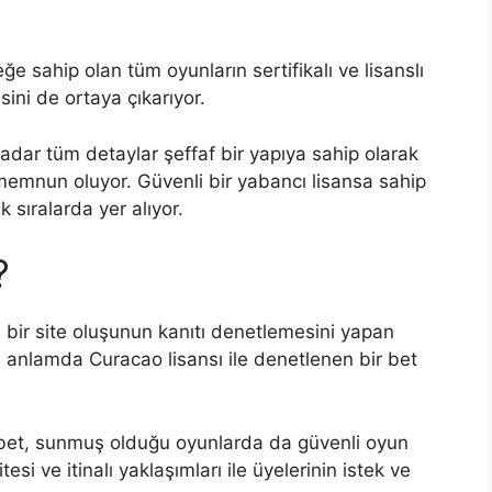
e sahip olan tüm oyunların sertifikalı ve lisanslı
sini de ortaya çıkarıyor.
dar tüm detaylar şeffaf bir yapıya sahip olarak
memnun oluyor. Güvenli bir yabancı lisansa sahip
 sıralarda yer alıyor.
?
 bir site oluşunun kanıtı denetlemesini yapan
u anlamda Curacao lisansı ile denetlenen bir bet
abet, sunmuş olduğu oyunlarda da güvenli oyun
itesi ve itinalı yaklaşımları ile üyelerinin istek ve