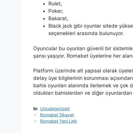
Rulet,
Poker,
Bakarat,
Black jack gibi oyunlar sitede yükse
seçenekleri arasında bulunuyor.
Oyuncular bu oyunları güvenli bir siste
şansı yaşıyor. Romabet üyelerine her aland
Platform üzerinde alt yapısal olarak üyeleri
detay üye bilgilerinin korunması açısından
bahis oyunları alanında ilerlemek ve çok d
oldukları bahislerden ve diğer oyunlardan 
Kategoriler
Uncategorized
Romabet Şikayet
Romabet Yeni Link