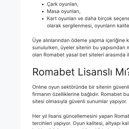
Çark oyunları,
Masa oyunları,
Kart oyunları ve daha birçok seçeneğ
olarak sergilenmesi, oyunların kalite
Üye alınlarından ödeme yapma içeriğine ka
sunulurken, üyeler sitenin bu yapısından 
olan Romabet yasal bet siteleri arasında ilk
Romabet Lisanslı Mı
Onlıne oyun sektöründe bir sitenin güvenli
firmanın özelliklerine bağlıdır. Romabet b
sitesi olmasıyla güvenli sunumlar yapıyor.
Her yıl lisans güncellemesini yapan Rom
tercihleri yapıyor. Oyun kalitesi, altyapı kal