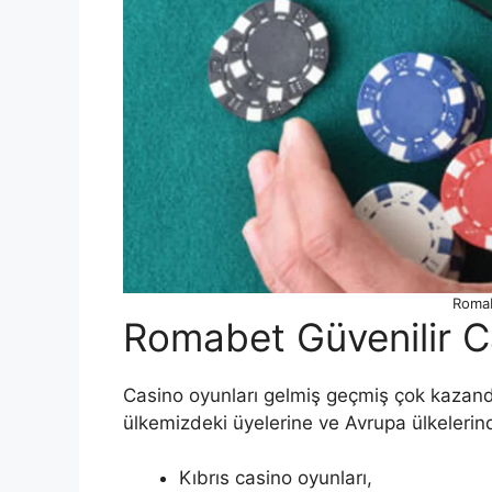
Romab
Romabet Güvenilir C
Casino oyunları gelmiş geçmiş çok kazandı
ülkemizdeki üyelerine ve Avrupa ülkelerind
Kıbrıs casino oyunları,