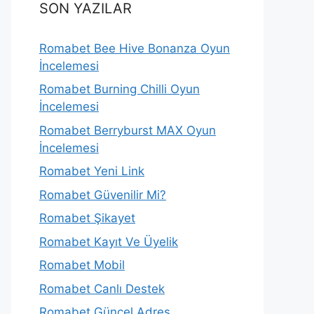
SON YAZILAR
Romabet Bee Hive Bonanza Oyun
İncelemesi
Romabet Burning Chilli Oyun
İncelemesi
Romabet Berryburst MAX Oyun
İncelemesi
Romabet Yeni Link
Romabet Güvenilir Mi?
Romabet Şikayet
Romabet Kayıt Ve Üyelik
Romabet Mobil
Romabet Canlı Destek
Romabet Güncel Adres