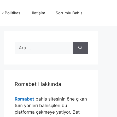
lik Politikası
İletişim
Sorumlu Bahis
için
ara
Romabet Hakkında
Romabet
bahis sitesinin öne çıkan
tüm yönleri bahisçileri bu
platforma çekmeye yetiyor. Bet