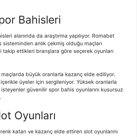
.
or Bahisleri
sleri alanında da araştırma yapılıyor. Romabet
s sisteminden anlık çekmiş olduğu maçları
 takip ettikleri branşlara göre seçerek oyunları
u maçlarda büyük oranlarla kazanç elde ediliyor.
içerikle üyeler için sergileniyor. Yüksek oranlarla
isteyenler güvenilir spor bahis oyunlarını kusursuz
.
ot Oyunları
renk katan ve kazanç elde ettiren slot oyunlarını